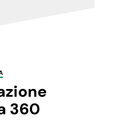
A
azione
 a 360