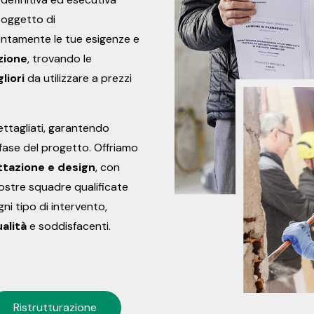
i oggetto di
entamente le tue esigenze e
zione
, trovando le
gliori
da utilizzare a prezzi
dettagliati, garantendo
 fase del progetto. Offriamo
ttazione e design
, con
nostre squadre qualificate
ni tipo di intervento,
ualità
e soddisfacenti.
Ristrutturazione